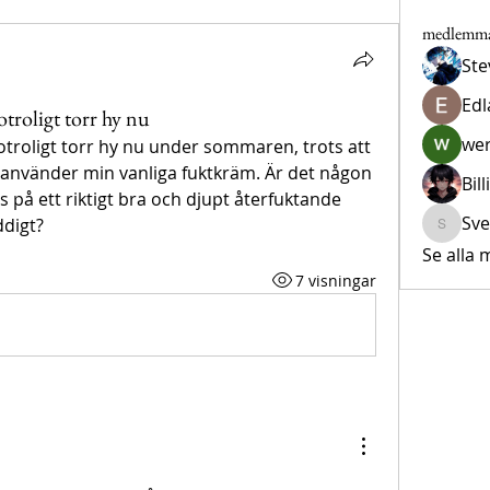
medlemm
Ste
Edl
 otroligt torr hy nu
wer
 otroligt torr hy nu under sommaren, trots att 
 använder min vanliga fuktkräm. Är det någon 
Bil
på ett riktigt bra och djupt återfuktande 
Sv
ddigt?
Svensk
Se alla
7 visningar