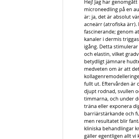
Hej! Jag har genomgått
microneedling på en auk
är: ja, det är absolut v
acneärr (atrofiska ärr
fascinerande; genom att
kanaler i dermis trigga
igång. Detta stimulerar 
och elastin, vilket gradv
betydligt jämnare hudt
medveten om är att det 
kollagenremodelleringen
fullt ut. Eftervården ä
djupt rodnad, svullen o
timmarna, och under de
träna eller exponera dig 
barriärstärkande och fu
men resultatet blir fant
kliniska behandlingar kr
gäller egentligen allt v