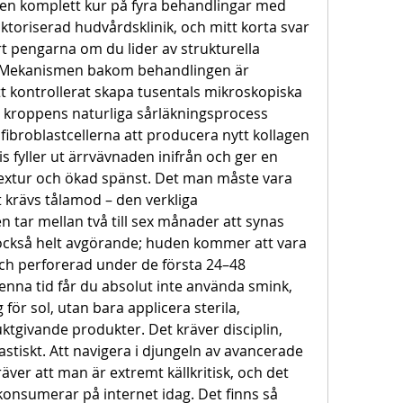
 en komplett kur på fyra behandlingar med 
toriserad hudvårdsklinik, och mitt korta svar 
ärt pengarna om du lider av strukturella 
). Mekanismen bakom behandlingen är 
 kontrollerat skapa tusentals mikroskopiska 
s kroppens naturliga sårläkningsprocess 
fibroblastcellerna att producera nytt kollagen 
is fyller ut ärrvävnaden inifrån och ger en 
extur och ökad spänst. Det man måste vara 
krävs tålamod – den verkliga 
 tar mellan två till sex månader att synas 
r också helt avgörande; huden kommer att vara 
ch perforerad under de första 24–48 
nna tid får du absolut inte använda smink, 
för sol, utan bara applicera sterila, 
ktgivande produkter. Det kräver disciplin, 
astiskt. Att navigera i djungeln av avancerade 
äver att man är extremt källkritisk, och det 
i konsumerar på internet idag. Det finns så 