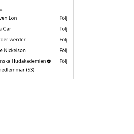
ar
ven Lon
Följ
a Gar
Följ
der werder
Följ
lie Nickelson
Följ
enska Hudakademien
Följ
a Hudakademien
 medlemmar (53)