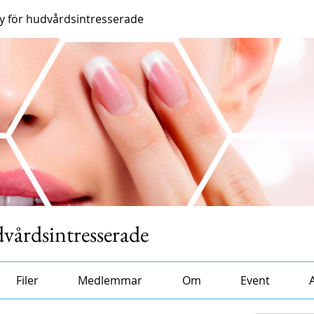
 för hudvårdsintresserade
årdsintresserade
Filer
Medlemmar
Om
Event