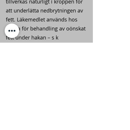
tillverkas naturligt i kroppen för
att underlätta nedbrytningen av
fett. Läkemedlet används hos
vuxna för behandling av oönskat
fett under hakan – s k
dubbelhaka. Ges som injektion
av läkare.
Vid dubbelhaka rekommenderar
vi i första hand behandling med
HIFU, eftersom det ger ett
jämnare resultat och samtidigt
en hudåtstramning.