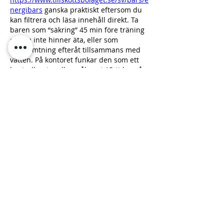
nergibars
 ganska praktiskt eftersom du 
kan filtrera och läsa innehåll direkt. Ta 
baren som “säkring” 45 min före träning 
om du inte hinner äta, eller som 
återhämtning efteråt tillsammans med 
vatten. På kontoret funkar den som ett 
kontrollerat mellanmål runt 15-tiden så 
du slipper rusa efter bullar senare.
Gefällt mir
Om
Välkommen till vår community för
hudvårdsintresserade! Här k
...
Läs mer
medlemmar
Steven Lon
Följ
Edla Gar
Följ