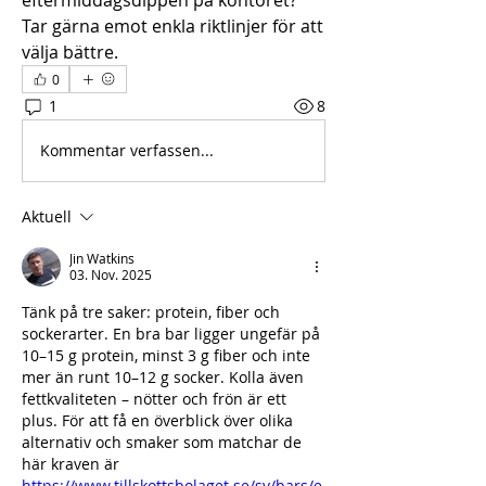
Tar gärna emot enkla riktlinjer för att 
välja bättre.
0
1
8
Kommentar verfassen...
Aktuell
Jin Watkins
03. Nov. 2025
Tänk på tre saker: protein, fiber och 
sockerarter. En bra bar ligger ungefär på 
10–15 g protein, minst 3 g fiber och inte 
mer än runt 10–12 g socker. Kolla även 
fettkvaliteten – nötter och frön är ett 
plus. För att få en överblick över olika 
alternativ och smaker som matchar de 
här kraven är 
https://www.tillskottsbolaget.se/sv/bars/e