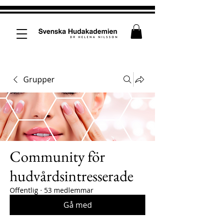
Grupper
Community för
hudvårdsintresserade
Offentlig
·
53 medlemmar
Gå med